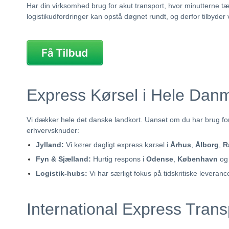
Har din virksomhed brug for akut transport, hvor minutterne t
logistikudfordringer kan opstå døgnet rundt, og derfor tilbyder
Express Kørsel i Hele Dan
Vi dækker hele det danske landkort. Uanset om du har brug for af
erhvervsknuder:
Jylland:
Vi kører dagligt express kørsel i
Århus
,
Ålborg
,
R
Fyn & Sjælland:
Hurtig respons i
Odense
,
København
o
Logistik-hubs:
Vi har særligt fokus på tidskritiske leverance
International Express Transp