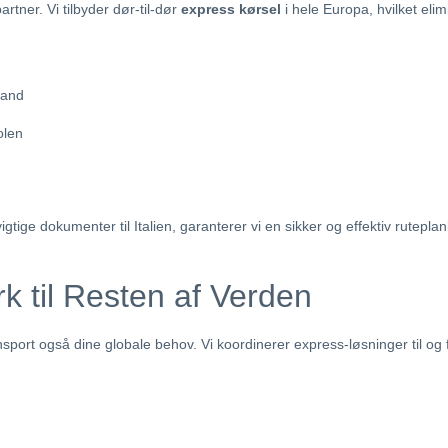
tner. Vi tilbyder dør-til-dør
express kørsel
i hele Europa, hvilket eli
land
olen
igtige dokumenter til Italien, garanterer vi en sikker og effektiv rutepla
k til Resten af Verden
rt også dine globale behov. Vi koordinerer express-løsninger til og f