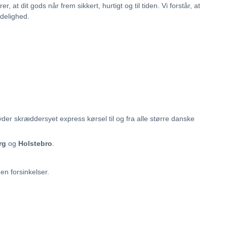
krer, at dit gods når frem sikkert, hurtigt og til tiden. Vi forstår, at
idelighed.
byder skræddersyet express kørsel til og fra alle større danske
rg
og
Holstebro
.
den forsinkelser.