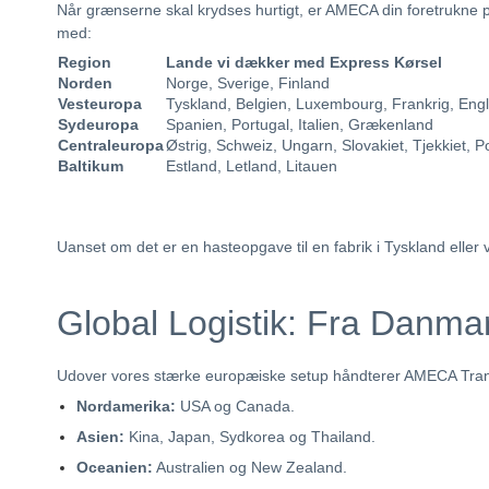
Når grænserne skal krydses hurtigt, er AMECA din foretrukne par
med:
Region
Lande vi dækker med Express Kørsel
Norden
Norge, Sverige, Finland
Vesteuropa
Tyskland, Belgien, Luxembourg, Frankrig, Eng
Sydeuropa
Spanien, Portugal, Italien, Grækenland
Centraleuropa
Østrig, Schweiz, Ungarn, Slovakiet, Tjekkiet, P
Baltikum
Estland, Letland, Litauen
Uanset om det er en hasteopgave til en fabrik i Tyskland eller v
Global Logistik: Fra Danmar
Udover vores stærke europæiske setup håndterer AMECA Transpo
Nordamerika:
USA og Canada.
Asien:
Kina, Japan, Sydkorea og Thailand.
Oceanien:
Australien og New Zealand.