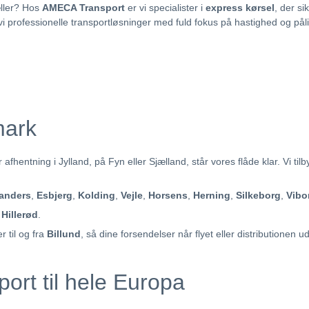
æller? Hos
AMECA Transport
er vi specialister i
express kørsel
, der si
 vi professionelle transportløsninger med fuld fokus på hastighed og pål
mark
hentning i Jylland, på Fyn eller Sjælland, står vores flåde klar. Vi til
anders
,
Esbjerg
,
Kolding
,
Vejle
,
Horsens
,
Herning
,
Silkeborg
,
Vibo
g
Hillerød
.
r til og fra
Billund
, så dine forsendelser når flyet eller distributionen u
ort til hele Europa