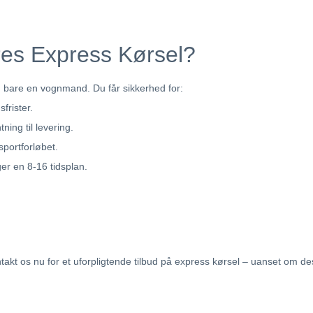
res Express Kørsel?
 bare en vognmand. Du får sikkerhed for:
frister.
ing til levering.
sportforløbet.
ger en 8-16 tidsplan.
ntakt os nu for et uforpligtende tilbud på express kørsel – uanset om d