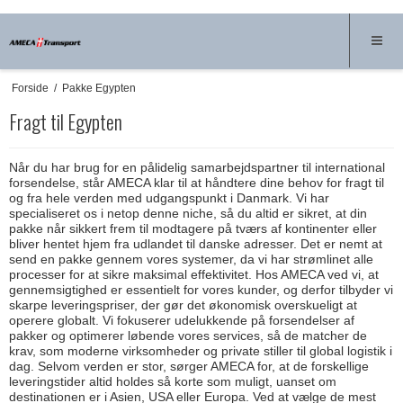
Forside
/
Pakke Egypten
Fragt til Egypten
Når du har brug for en pålidelig samarbejdspartner til international
forsendelse, står AMECA klar til at håndtere dine behov for fragt til
og fra hele verden med udgangspunkt i Danmark. Vi har
specialiseret os i netop denne niche, så du altid er sikret, at din
pakke når sikkert frem til modtagere på tværs af kontinenter eller
bliver hentet hjem fra udlandet til danske adresser. Det er nemt at
send en pakke gennem vores systemer, da vi har strømlinet alle
processer for at sikre maksimal effektivitet. Hos AMECA ved vi, at
gennemsigtighed er essentielt for vores kunder, og derfor tilbyder vi
skarpe leveringspriser, der gør det økonomisk overskueligt at
operere globalt. Vi fokuserer udelukkende på forsendelser af
pakker og optimerer løbende vores services, så de matcher de
krav, som moderne virksomheder og private stiller til global logistik i
dag. Selvom verden er stor, sørger AMECA for, at de forskellige
leveringstider altid holdes så korte som muligt, uanset om
destinationen er i Asien, USA eller Europa. Ved at vælge de mest