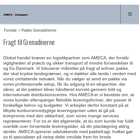
Forside
/
Pakke Grenadinerne
Fragt til Grenadinerne
Global handel kræver en logistikpartner som AMECA, der forstår
vigtigheden af præcis og sikker transport af mindre forsendelser til
og fra Danmark. Vi fokuserer målrettet på fragt af enhver pakke,
der skal krydse landegrænser, og vi dækker alle lande i verden med
vores omfattende netværk. Når du vælger at send en pakke via
vores professionelle setup, får du adgang til en ekspertise, der
sikrer, at din pakken bliver håndteret korrekt gennem told og
internationale distributionscentre. Hos AMECA er vi bevidste om, at
vores kunder efterspørger fleksible leveringsformer, der passer til
forskellige behov og budgetter. Vi arbejder derfor konstant på at
tilbyde konkurrencedygtige leveringspriser uden at gå på
kompromis med den sikkerhed, som vores mange services
repræsenterer. For os er det afgørende, at du som kunde har fuldt
overblik over forventede leveringstider, så din planlægning aldrig
skrider. AMECA opererer udelukkende med pakkefragt, hvilket gør
os til specialister på netop dette område frem for brede