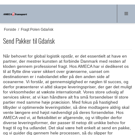
Forside
/
Fragt Polen Gdańsk
Send Pakker til Gdańsk
Når behovet for global logistik opstår, er det essentielt at have en
partner, der mestrer kunsten at forbinde Danmark med resten af
kloden gennem professionel fragt. Hos AMECA har vi dedikeret os
til at flytte dine varer sikkert over grænserne, uanset om
destinationen er i nabolandet eller på den anden side af
oceanerne. Vi forstår, at gennemsigtighed er nøglen til succes, og
derfor præsenterer vi altid skarpe leveringspriser, der gør det muligt
for virksomheder at vækste internationalt. Vores store udvalg af
services sikrer, at vi kan håndtere alt fra små forsendelser til store
partier med samme høje præcision. Med fokus på hastighed
tilbyder vi optimerede leveringstider, så dine modtagere aldrig skal
vente længere end højst nødvendigt på deres forsendelse. Hos
AMECA ved vi, at fleksibilitet er afgørende, og vi tilbyder derfor
diverse leveringsformer, der passer til netop dit unikke behov for
fragt til og fra udlandet. Det skal være helt enkelt at send en pakke,
og vi guider dig gennem hele processen, så du slipper for