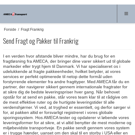
Forside
/
Fragt Frankrig
Send Fragt og Pakker til Frankrig
I en verden hvor afstande bliver mindre, har du brug for en
fragtløsning fra AMECA, der bringer dine varer sikkert ud til globale
markeder eller trygt hjem til Danmark. Vi har specialiseret os i
udelukkende at fragte pakkeenheder, hvilket betyder, at vores
services er perfekt optimerede til netop dette formål uden
forstyrrende elementer fra andre fragttyper. Med AMECA får du en
partner, der navigerer sikkert gennem internationale fragtrater for
at sikre dig de bedste leveringspriser hver gang. Når behovet
opstår for at send en pakke, står vores team klar til at rådgive om
de mest effektive ruter og de hurtigste leveringstider til alle
verdenshjørner. Vi ved, at tryghed er essentielt, og derfor sørger vi
for, at pakken altid er forsvarligt registreret i vores globale
sporingssystem. Hos AMECA tester og opdaterer vi løbende vores
leveringsformer for at sikre, at vi altid benytter de mest moderne og
miljøbevidste transportveje. En pakke sendt gennem vores system
er i trygge hænder, uanset om den skal til en storby i USA eller en