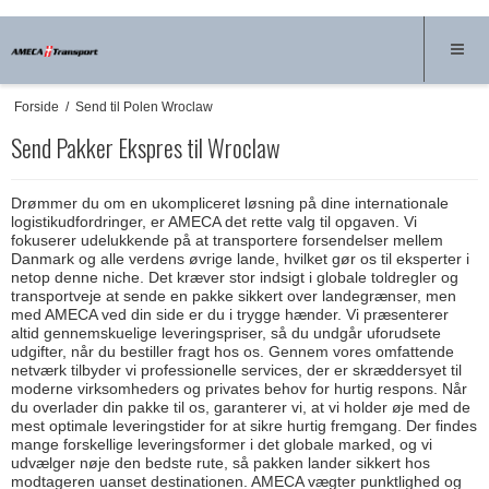
Forside
/
Send til Polen Wroclaw
Send Pakker Ekspres til Wroclaw
Drømmer du om en ukompliceret løsning på dine internationale
logistikudfordringer, er AMECA det rette valg til opgaven. Vi
fokuserer udelukkende på at transportere forsendelser mellem
Danmark og alle verdens øvrige lande, hvilket gør os til eksperter i
netop denne niche. Det kræver stor indsigt i globale toldregler og
transportveje at sende en pakke sikkert over landegrænser, men
med AMECA ved din side er du i trygge hænder. Vi præsenterer
altid gennemskuelige leveringspriser, så du undgår uforudsete
udgifter, når du bestiller fragt hos os. Gennem vores omfattende
netværk tilbyder vi professionelle services, der er skræddersyet til
moderne virksomheders og privates behov for hurtig respons. Når
du overlader din pakke til os, garanterer vi, at vi holder øje med de
mest optimale leveringstider for at sikre hurtig fremgang. Der findes
mange forskellige leveringsformer i det globale marked, og vi
udvælger nøje den bedste rute, så pakken lander sikkert hos
modtageren uanset destinationen. AMECA vægter punktlighed og