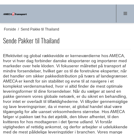
Forside
/
Send Pakke til Thailand
Sende Pakker til Thailand
Effektivitet og global rækkevidde er kerneværdierne hos AMECA,
hvor vi hver dag forbinder danske eksportører og importører med
markeder over hele kloden. Vi fokuserer målrettet på transport af
mindre forsendelser, hvilket gør os til de foretrukne eksperter, når
det handler om sikker pakkedistribution på tværs af landegrænser.
AMECA er kendt for sin stabilitet og evne til at navigere i et
komplekst verdensmarked, hvor vi altid finder de mest optimale
leveringsformer til dine forsendelser. Når du vælger at send en
pakke gennem vores globale netværk, er du sikret en behandling,
hvor intet er overladt til tilfældighederne. Vi tilbyder gennemsigtige
og lave leveringspriser, da vi mener, at global handel skal være
tilgængelig for alle uanset virksomhedens størrelse. Hos AMECA
følger vi pakken tæt fra det øjeblik, den bliver afhentet, til den
kvitteres for hos modtageren i det fjerne udland. Vi forstår
vigtigheden af rettidig ankomst, og derfor arbejder vi udelukkende
med de mest pålidelige leveringstider i branchen. Vores mange