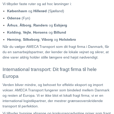
Vi tilbyder faste ruter og ad hoc løsninger i:
København
og
Hillerød
(Sjælland)
Odense
(Fyn)
Århus
,
Ålborg
,
Randers
og
Esbjerg
Kolding
,
Vejle
,
Horsens
og
Billund
Herning
,
Silkeborg
,
Viborg
og
Holstebro
Når du vælger AMECA Transport som dit fragt firma i Danmark, får
du en samarbejdspartner, der kender de lokale vejnet og sikrer, at
dine varer aldrig holder stille længere end højst nødvendigt.
International transport: Dit fragt firma til hele
Europa
Verden bliver mindre, og behovet for effektiv eksport og import
vokser. AMECA Transport fungerer som bindeled mellem Danmark
og resten af Europa. Vi er ikke blot et lokalt fragt firma; vi er en
international logistikpartner, der mestrer grænseoverskridende
transport til perfektion.
Vi tilbyder hyppige afgange og konkurrencedygtige priser som fragt