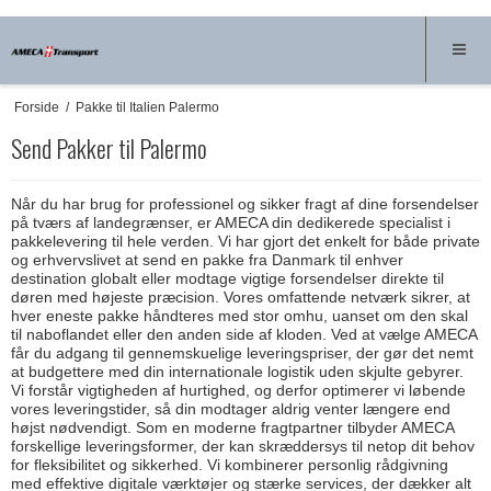
Forside
/
Pakke til Italien Palermo
Send Pakker til Palermo
Når du har brug for professionel og sikker fragt af dine forsendelser
på tværs af landegrænser, er AMECA din dedikerede specialist i
pakkelevering til hele verden. Vi har gjort det enkelt for både private
og erhvervslivet at send en pakke fra Danmark til enhver
destination globalt eller modtage vigtige forsendelser direkte til
døren med højeste præcision. Vores omfattende netværk sikrer, at
hver eneste pakke håndteres med stor omhu, uanset om den skal
til naboflandet eller den anden side af kloden. Ved at vælge AMECA
får du adgang til gennemskuelige leveringspriser, der gør det nemt
at budgettere med din internationale logistik uden skjulte gebyrer.
Vi forstår vigtigheden af hurtighed, og derfor optimerer vi løbende
vores leveringstider, så din modtager aldrig venter længere end
højst nødvendigt. Som en moderne fragtpartner tilbyder AMECA
forskellige leveringsformer, der kan skræddersys til netop dit behov
for fleksibilitet og sikkerhed. Vi kombinerer personlig rådgivning
med effektive digitale værktøjer og stærke services, der dækker alt