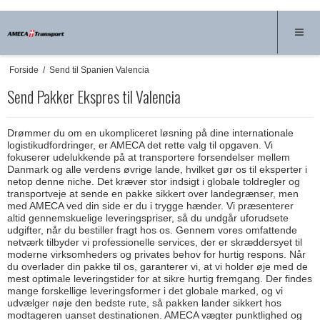
Forside
/
Send til Spanien Valencia
Send Pakker Ekspres til Valencia
Drømmer du om en ukompliceret løsning på dine internationale
logistikudfordringer, er AMECA det rette valg til opgaven. Vi
fokuserer udelukkende på at transportere forsendelser mellem
Danmark og alle verdens øvrige lande, hvilket gør os til eksperter i
netop denne niche. Det kræver stor indsigt i globale toldregler og
transportveje at sende en pakke sikkert over landegrænser, men
med AMECA ved din side er du i trygge hænder. Vi præsenterer
altid gennemskuelige leveringspriser, så du undgår uforudsete
udgifter, når du bestiller fragt hos os. Gennem vores omfattende
netværk tilbyder vi professionelle services, der er skræddersyet til
moderne virksomheders og privates behov for hurtig respons. Når
du overlader din pakke til os, garanterer vi, at vi holder øje med de
mest optimale leveringstider for at sikre hurtig fremgang. Der findes
mange forskellige leveringsformer i det globale marked, og vi
udvælger nøje den bedste rute, så pakken lander sikkert hos
modtageren uanset destinationen. AMECA vægter punktlighed og