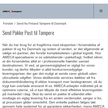
Forside
/
Send fra Finland Tampere til Danmark
Send Pakke Post til Tampere
Når du har brug for et fragtfirma med ekspertise i forsendelse af
pakker til og fra Danmark og resten af verden, er det afgørende at
vælge en partner, der forstår kompleksiteten i global logistik. Hos
AMECA specialiserer vi os udelukkende i pakkefragt, hvilket sikrer,
at din forsendelse altid er i professionelle hænder uanset
destinationen. Vi ved, at gennemsigtighed er vigtigt for vores
kunder, og derfor tilbyder vi altid konkurrencedygtige
leveringspriser, der gør det muligt at sende varer globalt uden
uforudsete udgifter. Vores dedikerede services dækker alt fra
dokumenthåndtering til sikker transport over landegrænser, så du
trygt kan overlade ansvaret til os. AMECA arbejder målrettet på at
optimere ruterne, så vi kan tilbyde de mest effektive leveringstider
på markedet i dag. Skal du send en pakke til udlandet eller
modtage en vigtig levering fra en anden verdensdel, sørger vi for,
at processen glider smertefrit. Den enkelte pakken følges tæt
gennem hele systemet for at garantere sikkerheden, mens AMECA