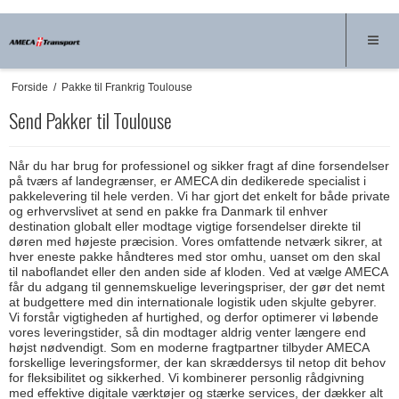
Forside
/
Pakke til Frankrig Toulouse
Send Pakker til Toulouse
Når du har brug for professionel og sikker fragt af dine forsendelser
på tværs af landegrænser, er AMECA din dedikerede specialist i
pakkelevering til hele verden. Vi har gjort det enkelt for både private
og erhvervslivet at send en pakke fra Danmark til enhver
destination globalt eller modtage vigtige forsendelser direkte til
døren med højeste præcision. Vores omfattende netværk sikrer, at
hver eneste pakke håndteres med stor omhu, uanset om den skal
til naboflandet eller den anden side af kloden. Ved at vælge AMECA
får du adgang til gennemskuelige leveringspriser, der gør det nemt
at budgettere med din internationale logistik uden skjulte gebyrer.
Vi forstår vigtigheden af hurtighed, og derfor optimerer vi løbende
vores leveringstider, så din modtager aldrig venter længere end
højst nødvendigt. Som en moderne fragtpartner tilbyder AMECA
forskellige leveringsformer, der kan skræddersys til netop dit behov
for fleksibilitet og sikkerhed. Vi kombinerer personlig rådgivning
med effektive digitale værktøjer og stærke services, der dækker alt