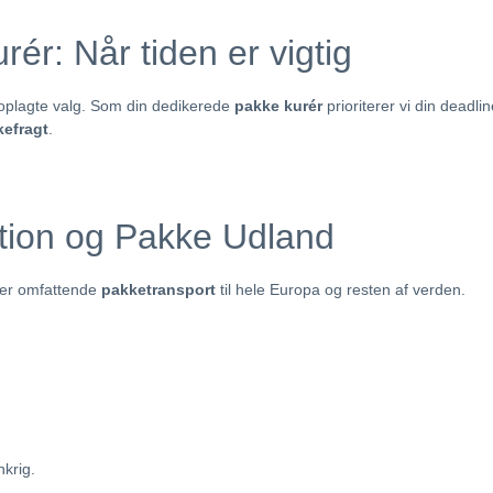
r: Når tiden er vigtig
oplagte valg. Som din dedikerede
pakke kurér
prioriterer vi din deadl
kefragt
.
ution og Pakke Udland
der omfattende
pakketransport
til hele Europa og resten af verden.
krig.