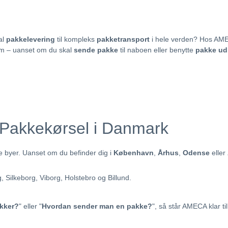
al
pakkelevering
til kompleks
pakketransport
i hele verden? Hos AMEC
frem – uanset om du skal
sende pakke
til naboen eller benytte
pakke ud
 Pakkekørsel i Danmark
ke byer. Uanset om du befinder dig i
København
,
Århus
,
Odense
eller
 Silkeborg, Viborg, Holstebro og Billund.
kker?
" eller "
Hvordan sender man en pakke?
", så står AMECA klar ti