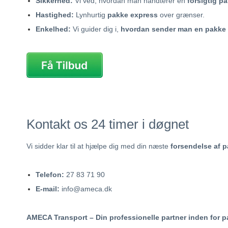
Sikkerhed:
Vi ved, hvordan man håndterer en
forsigtig p
Hastighed:
Lynhurtig
pakke express
over grænser.
Enkelhed:
Vi guider dig i,
hvordan sender man en pakke
Kontakt os 24 timer i døgnet
Vi sidder klar til at hjælpe dig med din næste
forsendelse af 
Telefon:
27 83 71 90
E-mail:
info@ameca.dk
AMECA Transport – Din professionelle partner inden for p