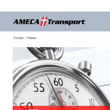
Forside
/
Pakker